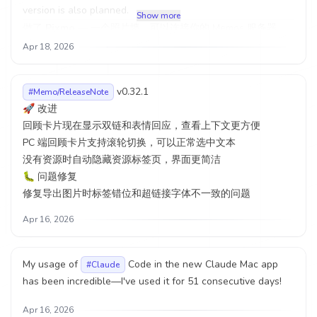
version is also planned.
Show more
做了
Pixmo
— 一个照片墙，可以连接你的 Memos 服务器，
把 memo 变成可浏览的图片画廊。
Apr 18, 2026
🔗 演示：
https://ccmemos.pixmo.cc
— 连接本 fork
v0.32.1
#Memo/ReleaseNote
https://usememos.pixmo.cc
— 连接原版 Memos
🚀 改进
功能特点：
回顾卡片现在显示双链和表情回应，查看上下文更方便
🖼️ 瀑布流布局，支持月份时间线、标签云和 EXIF 信息展示
PC 端回顾卡片支持滚轮切换，可以正常选中文本
🌐 申请
yourname.pixmo.cc
作为你的照片墙
没有资源时自动隐藏资源标签页，界面更简洁
🔗 连接 Memos 服务器，数据不存储，实时获取
🐛 问题修复
📱 移动端适配
修复导出图片时标签错位和超链接字体不一致的问题
🎨 多主题即将推出
免费使用
https://pixmo.cc
，未来也计划推出可自托管的开源
Apr 16, 2026
版本。
#Share
#Memo
My usage of
Code in the new Claude Mac app
#Claude
has been incredible—I've used it for 51 consecutive days!
Apr 16, 2026