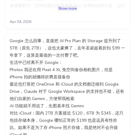
来摘要即可。定时的部分则是用的 Mac 自带的定时任务，运行
Show more
临时的 Claude Code Session 来完成。
所以如果你本身就在用 Apple 生态，那么不管是 OpenClaw
Apr 04, 2026
还是 Claude Code，肯定都要装在 Mac 上才能发挥出最大威
力。
Google 怎么回事，直接把 AI Pro Plan 的 Storage 提升到了
#Share
#Rednote
5TB（原先 2TB），这也太豪爽了，去年圣诞趁着折扣 $99 一
年拿下，这算是最值的一次付费了吧。
生活中已经离不开 Google：
Photos 我还在用 Pixel 4 XL 免空间备份相机图片，但是
iPhone 拍的就懒得折腾直接备份
最近也打算把 OneDrive 和 iCloud 的文档都迁移到 Google
Drive，Claude 对于 Google Workspace 的支持也不错，还有
他们自家的 Gemini，方便帮我检索
AI 功能就不用说了，生图基本找 Gemini
对比 iCloud：国内 2TB 方案接近 $120，6TB 为 $345，还只
包括存储本身，Google 哪怕正常的 $199 也是远具有性价
比。如果不是为了存 iPhone 照片存储，我是绝对不会升级
iCloud 的。