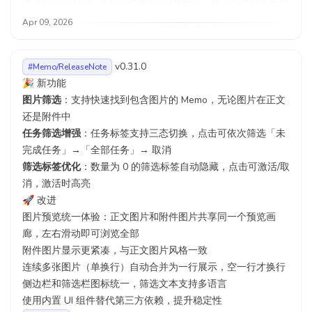
将 Release Note 这种自动发布到 Memos，我现在项目发布都
是使用 Skill 全自动进行，只要更新你的 Skill，让他能够使用
Apr 09, 2026
对应的 MCP Tools，可以在发布后自动创建或更新相关
Memos
v0.31.0
#Memo/ReleaseNote
通过 iMessage 快速发布想法，iMessage 背后的 AI Bot 可以
🎉 新功能
帮助润色口水话，并自动从我的已有标签体系选择合适的标
图片筛选
：支持快速找到包含图片的 Memo，无论图片在正文
签。我个人是希望标签由我自己而不是 AI 创造
还是附件中
不知道标签该用什么 emoji 好看？让 AI 帮忙推荐并更新
任务筛选增强
：任务标签支持三态切换，点击可依次筛选「未
我现在有两台 Mac，为了告诉 AI 如何创建、编辑我的
完成任务」→「全部任务」→ 取消
Memos，我单独创建了一条 Memo 用作 Memory /
筛选标签优化
：数量为 0 的筛选标签自动隐藏，点击可激活/取
Guideline，每次 AI 使用 MCP Tools 的时候，强制让他查询并
消，激活时高亮
阅读相关约定。如果有更新的话，就让他直接更新，在一个对
🚀 改进
话中闭环
图片预览统一体验：正文图片和附件图片共享同一个预览画
借助关系图谱相关 Tools，AI 可以追踪并探索 Memos 卡片之
廊，左右滑动即可浏览全部
间的关联关系，让你的双链笔记不再落灰，在关键时候给我更
附件图片显示更紧凑，与正文图片风格一致
多灵感
连续多张图片（单换行）自动合并为一行展示，空一行才换行
借助 AI 的自动任务，每天早上 10 点，借助「历史今日
侧边栏和筛选栏图标统一，筛选文本支持多语言
Tool」，查询往年今日的 Memos，总结以后自动发一条通知
使用内置 UI 组件替代第三方依赖，提升稳定性
到我的手机