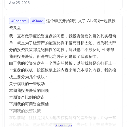
用来记待办事项，我一直使用自然语言的方式记待办，之前用
Apr 25, 2026
快捷指令操作苹果待办，现在直接在 IM 对话即可，iMessage
也支持快捷指令发送，所以可以使用快捷指令唤醒 iMessage
这个季度开始我引入了 AI 和我一起做投
#Rednote
#Share
直接发消息给 AI 来执行类似的一次性任务
资复盘
再就是关于定时任务，这部分其实和 Channel 关系不大，但我
我一直有做季度投资复盘的习惯，我投资复盘的目的其实很简
是受到 Channel 启发，目前我运行了如下的自动任务，复杂的
单，就是为了让资产的配置比例不偏离目标太远。因为我大部
推送到 IM Channel，简单的直接推送通知消息：
分的投资决策都是纪律性的定投，所以也并不涉及到 AI 来帮
每天推送我的历史今日 Memos
我做投资决策。但是在此之外它还是帮了我很多忙。
每周拉取 2 次 Claude 相关推文，做摘要以后推送，我可以按
由于我的投资复盘有一个固定的模板，以前我总是会打开上一
需查看对应推文
个复盘的模板，按照模板上的内容来填充本期的内容。我的模
每天推送逾期的，以及本周的待办事项，包括我自己的待办，
板主要分为几个板块：
还有和老婆共享的家庭待办
关于模板的一些改动
我用 Memos 来管理浇花施肥记录，让 AI 查看历史记录，告诉
本期我投资决策的回顾
我今天有哪些需要浇花和施肥的
本期资产比例的盘点
我觉得每个人都要想想自己每天想看到哪些通知，用自动任务
下期我的可用资金预估
和 AI 摘要来定制你的通知，而不是任由软件的通知淹没你，
下期我的投资决策
未来是个趋势。
在以前呢，往往是我人为地去获得所有的基础数据，并做一些
环比的计算，然后填充进来。并且自己去评估上期投资决策完
Show more