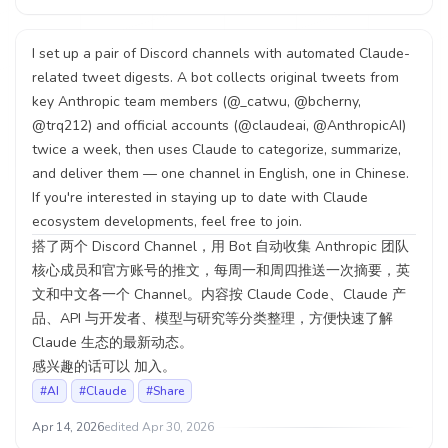
I set up a pair of Discord channels with automated Claude-
related tweet digests. A bot collects original tweets from
key Anthropic team members (@_catwu, @bcherny,
@trq212) and official accounts (@claudeai, @AnthropicAI)
twice a week, then uses Claude to categorize, summarize,
and deliver them — one channel in English, one in Chinese.
If you're interested in staying up to date with Claude
ecosystem developments, feel free to
join
.
搭了两个 Discord Channel，用 Bot 自动收集 Anthropic 团队
核心成员和官方账号的推文，每周一和周四推送一次摘要，英
文和中文各一个 Channel。内容按 Claude Code、Claude 产
品、API 与开发者、模型与研究等分类整理，方便快速了解
Claude 生态的最新动态。
感兴趣的话可以
加入
。
#AI
#Claude
#Share
Apr 14, 2026
edited
Apr 30, 2026