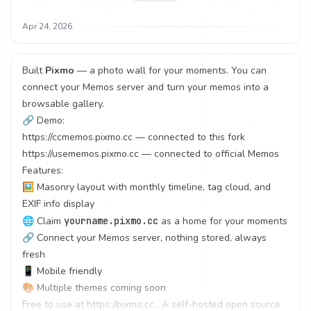
成得怎么样，以及计算下一期的可用资金（我会用近半年的平
均流入资金来预估我下个季度每个月的可用资金），然后再完
Apr 24, 2026
成下期的投资决策。
但是现在有了 AI 以后，我只需要提供最基础的数据，它就会
Built
Pixmo
— a photo wall for your moments. You can
自动帮我计算出衍生的数据。它还会自动抓取上一次复盘，拿
connect your Memos server and turn your memos into a
到相关的数据去做一些对比和聚合。并且自动判断我的投资决
browsable gallery.
策完成度，以及提供下一次投资决策的建议，再把这些建议写
🔗 Demo:
入到苹果待办事项。
https://ccmemos.pixmo.cc
— connected to this fork
获得所有相关数据以后，我让他自动更新我 Vibe 的复盘
https://usememos.pixmo.cc
— connected to official Memos
App，以图表的形式为我呈现一些关键数据，并支持导出截
Features:
图，便有了精美的图表分析。
🖼️ Masonry layout with monthly timeline, tag cloud, and
最后，我把和 AI 的这次对话，让他做成一个 skill，下个季度
EXIF info display
复盘就能直接使用，它来问我要数据，我只要提供数据，接下
🌐 Claim
yourname.pixmo.cc
as a home for your moments
来的投资记录、投资决策建议、决策写入待办事项、更新图表
🔗 Connect your Memos server, nothing stored, always
全部一气呵成。
fresh
📱 Mobile friendly
🎨 Multiple themes coming soon
Free to use at
https://pixmo.cc
. A self-hosted open source