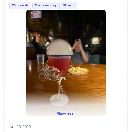
#Moments
#BusinessTrip
#Friend
Show more
Apr 26, 2026