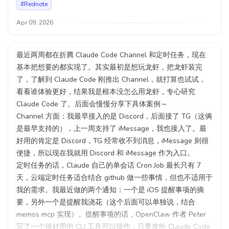
#Rednote
还是灵感探索，我有时候回顾到特定 Memo，或者是往年今日
有了新的想法，我会把相关 Memos 链接直接丢过去，他会自
Apr 09, 2026
动帮我进行双链查询、关键字查询，来让我以前的相关想法浮
现出来
更多的想法还在探索中，欢迎体验交流～
最近两周都在折腾 Claude Code Channel 和定时任务，现在
🖥️ 支持的 AI 客户端
基本把想要的都实现了。其实最初是想玩龙虾，把龙虾装完
Claude Code / Claude Desktop / Cursor 等支持 MCP 协议的
了，了解到 Claude Code 刚推出 Channel，就打算也试试，
工具
看看谁体验更好，结果我是根本没怎么用龙虾，专心研究
📦 开源地址
Claude Code 了。后面会慢慢分享下具体案例～
https://github.com/chriscurrycc/memos-mcp
Channel 方面：我最早接入的是 Discord，后面接了 TG（这俩
是最早支持的），上一周支持了 iMessage，我也接入了。最
#Memo
#Dev
#Rednote
好用的肯定是 Discord，TG 经常收不到消息，iMessage 则很
便捷，所以现在我就用 Discord 和 iMessage 作为入口。
定时任务的话，Claude 自己的单会话 Cron Job 最长只有 7
天，云端定时任务适合结合 github 做一些事情，但也不适用于
我的需求。我最近做的两个通知：一个是 iOS 提醒事项的摘
要，另外一个是提醒我浇花（这个后面可以单独说，结合
memos mcp 实现）。提醒事项的话，OpenClaw 作者 Peter
写了一个很好用的 CLI 工具可以操作，只要发给 Claude Code